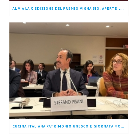
AL VIA LA X EDIZIONE DEL PREMIO VIGNA BIO: APERTE LE ISCRIZIONI ALLA RASSEGNA DEDICATA AI MIGLIORI VINI BIOLOGICI E BIODINAMICI DELLA CAMPANIA
CUCINA ITALIANA PATRIMONIO UNESCO E GIORNATA MONDIALE DELLA DIETA MEDITERRANEA: UN RICONOSCIMENTO CHE GUARDA AL FUTURO