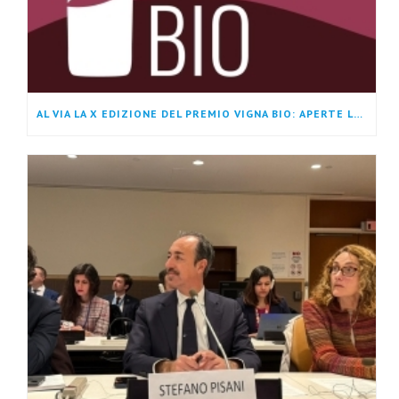
AL VIA LA X EDIZIONE DEL PREMIO VIGNA BIO: APERTE LE ISCRIZIONI ALLA RASSEGNA DEDICATA AI MIGLIORI VINI BIOLOGICI E BIODINAMICI DELLA CAMPANIA