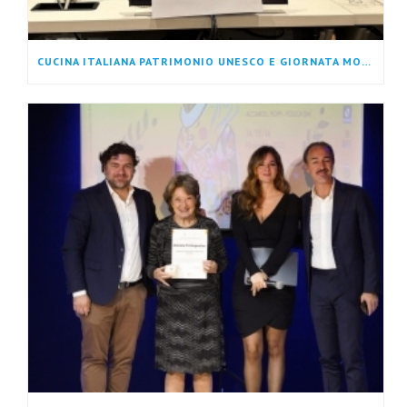
CUCINA ITALIANA PATRIMONIO UNESCO E GIORNATA MONDIALE DELLA DIETA MEDITERRANEA: UN RICONOSCIMENTO CHE GUARDA AL FUTURO