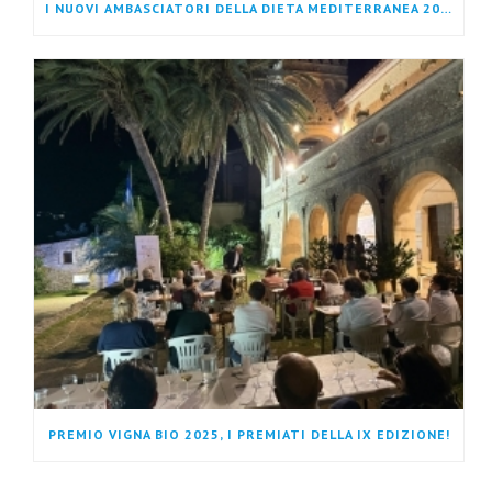
I NUOVI AMBASCIATORI DELLA DIETA MEDITERRANEA 2025: VOCI CHE PORTANO IL NOSTRO PATRIMONIO NEL MONDO
PREMIO VIGNA BIO 2025, I PREMIATI DELLA IX EDIZIONE!